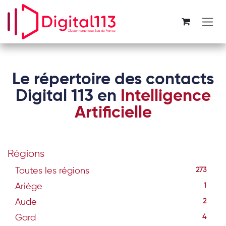
Se rendre au contenu
Le répertoire des contacts
Digital 113 en
Intelligence
Artificielle
Régions
Toutes les régions
273
Ariège
1
Aude
2
Gard
4