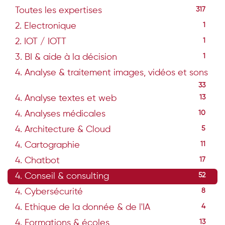
Toutes les expertises
317
2. Electronique
1
2. IOT / IOTT
1
3. BI & aide à la décision
1
4. Analyse & traitement images, vidéos et sons
33
4. Analyse textes et web
13
4. Analyses médicales
10
4. Architecture & Cloud
5
4. Cartographie
11
4. Chatbot
17
4. Conseil & consulting
52
4. Cybersécurité
8
4. Ethique de la donnée & de l'IA
4
4. Formations & écoles
13