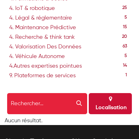
4. IoT & robotique
25
4. Légal & réglementaire
5
4. Maintenance Prédictive
15
4. Recherche & think tank
20
4. Valorisation Des Données
63
4. Véhicule Autonome
5
4.Autres expertises pointues
14
9. Plateformes de services
1
Localisation
Aucun résultat.