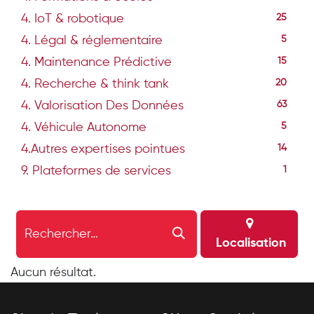
4. IoT & robotique
25
4. Légal & réglementaire
5
4. Maintenance Prédictive
15
4. Recherche & think tank
20
4. Valorisation Des Données
63
4. Véhicule Autonome
5
4.Autres expertises pointues
14
9. Plateformes de services
1
Localisation
Aucun résultat.