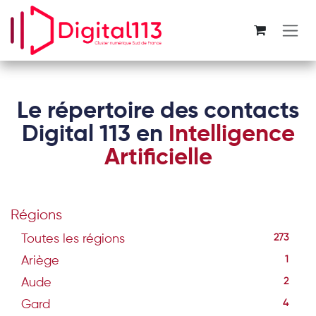
Se rendre au contenu
Le répertoire des contacts
Digital 113 en
Intelligence
Artificielle
Régions
Toutes les régions
273
Ariège
1
Aude
2
Gard
4