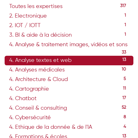
Toutes les expertises
317
2. Electronique
1
2. IOT / IOTT
1
3. BI & aide à la décision
1
4. Analyse & traitement images, vidéos et sons
33
4. Analyse textes et web
13
4. Analyses médicales
10
4. Architecture & Cloud
5
4. Cartographie
11
4. Chatbot
17
4. Conseil & consulting
52
4. Cybersécurité
8
4. Ethique de la donnée & de l'IA
4
4. Formations & écoles
13