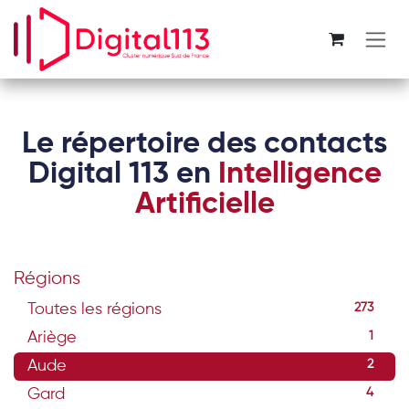
Se rendre au contenu
Le répertoire des contacts
Digital 113 en
Intelligence
Artificielle
Régions
Toutes les régions
273
Ariège
1
Aude
2
Gard
4