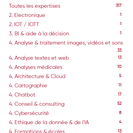
Toutes les expertises
317
2. Electronique
1
2. IOT / IOTT
1
3. BI & aide à la décision
1
4. Analyse & traitement images, vidéos et sons
33
4. Analyse textes et web
13
4. Analyses médicales
10
4. Architecture & Cloud
5
4. Cartographie
11
4. Chatbot
17
4. Conseil & consulting
52
4. Cybersécurité
8
4. Ethique de la donnée & de l'IA
4
4. Formations & écoles
13