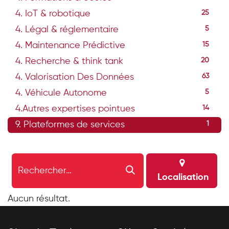
4. IoT & robotique
25
4. Légal & réglementaire
5
4. Maintenance Prédictive
15
4. Recherche & think tank
20
4. Valorisation Des Données
63
4. Véhicule Autonome
5
4.Autres expertises pointues
14
9. Plateformes de services
1
Localisation
Aucun résultat.