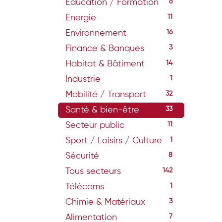
Education / Formation
6
Energie
11
Environnement
16
Finance & Banques
3
Habitat & Bâtiment
14
Industrie
1
Mobilité / Transport
32
Santé & bien-être
33
Secteur public
11
Sport / Loisirs / Culture
1
Sécurité
8
Tous secteurs
142
Télécoms
1
Chimie & Matériaux
3
Alimentation
7