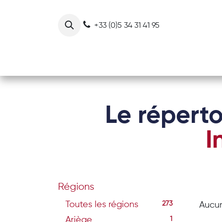
Se rendre au contenu
+33 (0)5 34 31 41 95
Notre collectif
Nos actions
Le réperto
I
Régions
Toutes les régions
273
Aucun
Ariège
1