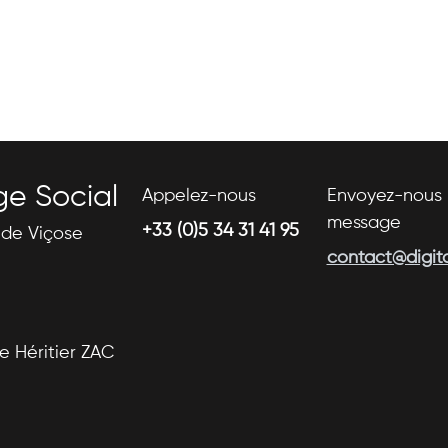
ge Social
Appelez-nous
Envoyez-nous 
message
+33 (0)5 34 31 41 95
s de Viçose
contact@digital
se Héritier ZAC