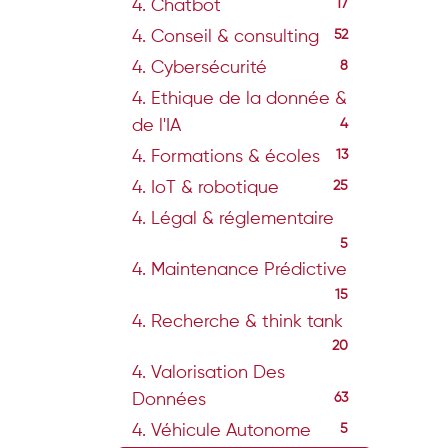
4. Chatbot
17
4. Conseil & consulting
52
4. Cybersécurité
8
4. Ethique de la donnée &
de l'IA
4
4. Formations & écoles
13
4. IoT & robotique
25
4. Légal & réglementaire
5
4. Maintenance Prédictive
15
4. Recherche & think tank
20
4. Valorisation Des
Données
63
4. Véhicule Autonome
5