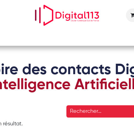
Nos animations
Nos services
Devenir adhérent
ire des contacts Dig
ntelligence Artificiel
 résultat.