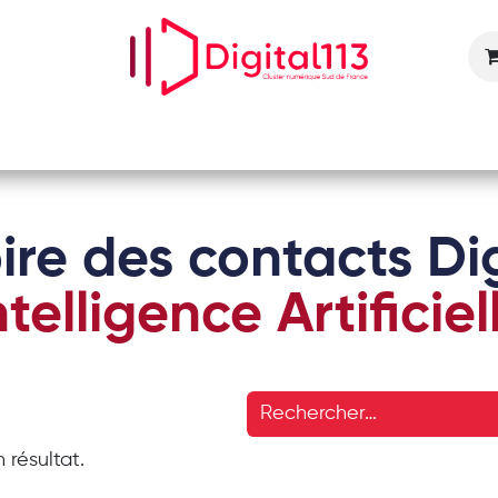
Nos animations
Nos services
Devenir adhérent
ire des contacts Dig
ntelligence Artificiel
 résultat.