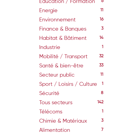
Education / Formation
6
Energie
11
Environnement
16
Finance & Banques
3
Habitat & Bâtiment
14
Industrie
1
Mobilité / Transport
32
Santé & bien-être
33
Secteur public
11
Sport / Loisirs / Culture
1
Sécurité
8
Tous secteurs
142
Télécoms
1
Chimie & Matériaux
3
Alimentation
7