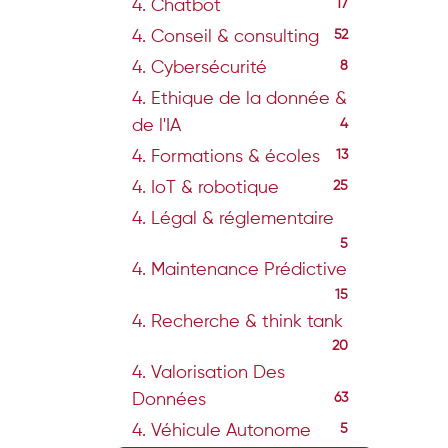
4. Chatbot
17
4. Conseil & consulting
52
4. Cybersécurité
8
4. Ethique de la donnée &
de l'IA
4
4. Formations & écoles
13
4. IoT & robotique
25
4. Légal & réglementaire
5
4. Maintenance Prédictive
15
4. Recherche & think tank
20
4. Valorisation Des
Données
63
4. Véhicule Autonome
5