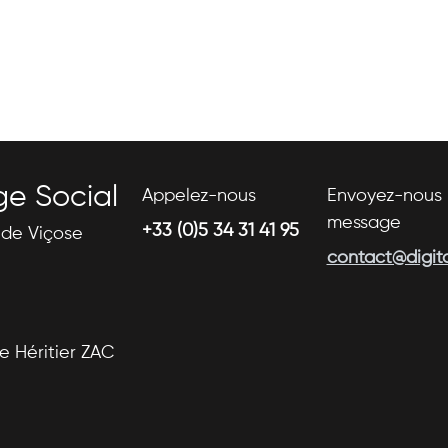
ge Social
Appelez-nous
Envoyez-nous 
message
+33 (0)5 34 31 41 95
s de Viçose
contact@digital
se Héritier ZAC