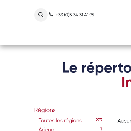
Se rendre au contenu
+33 (0)5 34 31 41 95
Notre collectif
Nos actions
Le réperto
I
Régions
Toutes les régions
273
Aucun
Ariège
1