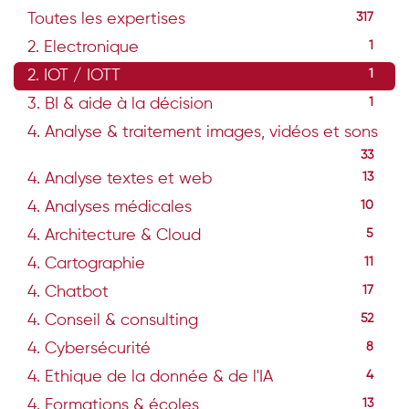
Toutes les expertises
317
2. Electronique
1
2. IOT / IOTT
1
3. BI & aide à la décision
1
4. Analyse & traitement images, vidéos et sons
33
4. Analyse textes et web
13
4. Analyses médicales
10
4. Architecture & Cloud
5
4. Cartographie
11
4. Chatbot
17
4. Conseil & consulting
52
4. Cybersécurité
8
4. Ethique de la donnée & de l'IA
4
4. Formations & écoles
13