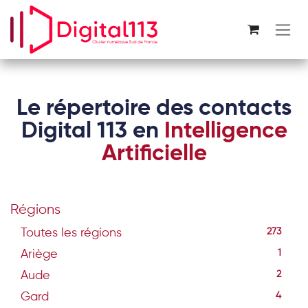
Se rendre au contenu
Le répertoire des contacts
Digital 113 en
Intelligence
Artificielle
Régions
Toutes les régions
273
Ariège
1
Aude
2
Gard
4