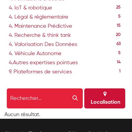
4. IoT & robotique
25
4. Légal & réglementaire
5
4. Maintenance Prédictive
15
4. Recherche & think tank
20
4. Valorisation Des Données
63
4. Véhicule Autonome
5
4.Autres expertises pointues
14
9. Plateformes de services
1
Localisation
Aucun résultat.