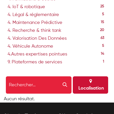
4. IoT & robotique
25
4. Légal & réglementaire
5
4. Maintenance Prédictive
15
4. Recherche & think tank
20
4. Valorisation Des Données
63
4. Véhicule Autonome
5
4.Autres expertises pointues
14
9. Plateformes de services
1
Localisation
Aucun résultat.