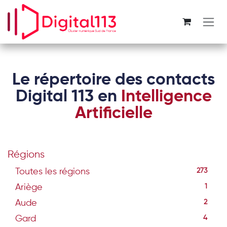
Se rendre au contenu
Le répertoire des contacts
Digital 113 en
Intelligence
Artificielle
Régions
Toutes les régions
273
Ariège
1
Aude
2
Gard
4