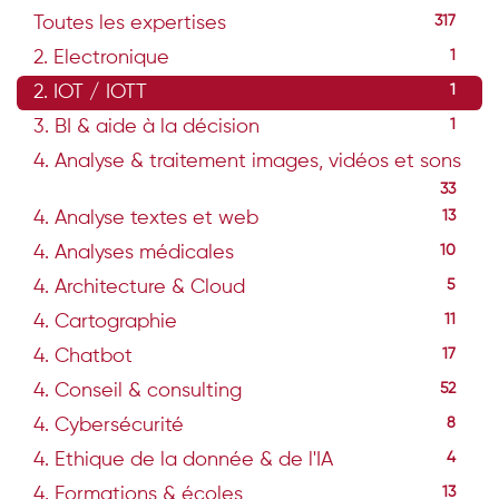
Toutes les expertises
317
2. Electronique
1
2. IOT / IOTT
1
3. BI & aide à la décision
1
4. Analyse & traitement images, vidéos et sons
33
4. Analyse textes et web
13
4. Analyses médicales
10
4. Architecture & Cloud
5
4. Cartographie
11
4. Chatbot
17
4. Conseil & consulting
52
4. Cybersécurité
8
4. Ethique de la donnée & de l'IA
4
4. Formations & écoles
13