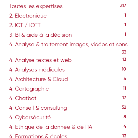
Toutes les expertises
317
2. Electronique
1
2. IOT / IOTT
1
3. BI & aide à la décision
1
4. Analyse & traitement images, vidéos et sons
33
4. Analyse textes et web
13
4. Analyses médicales
10
4. Architecture & Cloud
5
4. Cartographie
11
4. Chatbot
17
4. Conseil & consulting
52
4. Cybersécurité
8
4. Ethique de la donnée & de l'IA
4
4. Formations & écoles
13