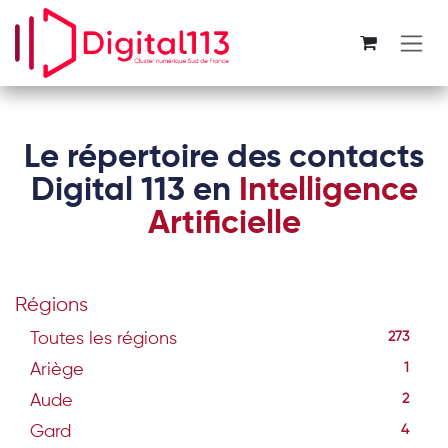
Se rendre au contenu
Le répertoire des contacts
Digital 113 en
Intelligence
Artificielle
Régions
Toutes les régions
273
Ariège
1
Aude
2
Gard
4