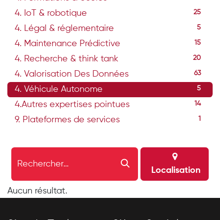
4. IoT & robotique
25
4. Légal & réglementaire
5
4. Maintenance Prédictive
15
4. Recherche & think tank
20
4. Valorisation Des Données
63
4. Véhicule Autonome
5
4.Autres expertises pointues
14
9. Plateformes de services
1
Localisation
Aucun résultat.