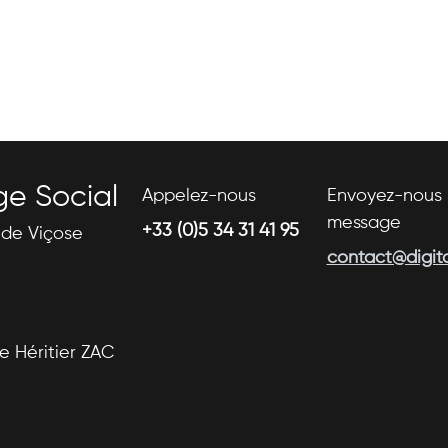
ge Social
Appelez-nous
Envoyez-nous 
message
+33 (0)5 34 31 41 95
s de Viçose
contact@digital
se Héritier ZAC