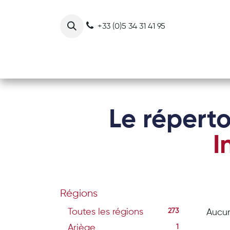
Se rendre au contenu
+33 (0)5 34 31 41 95
Notre collectif
Nos actions
Le réperto
I
Régions
Toutes les régions
273
Aucun
Ariège
1