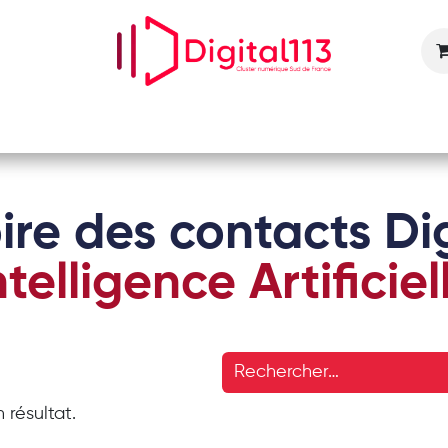
Nos animations
Nos services
Devenir adhérent
ire des contacts Dig
ntelligence Artificiel
 résultat.