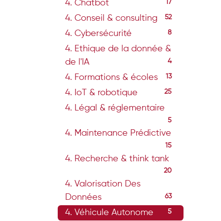
4. Chatbot
17
4. Conseil & consulting
52
4. Cybersécurité
8
4. Ethique de la donnée &
de l'IA
4
4. Formations & écoles
13
4. IoT & robotique
25
4. Légal & réglementaire
5
4. Maintenance Prédictive
15
4. Recherche & think tank
20
4. Valorisation Des
Données
63
4. Véhicule Autonome
5