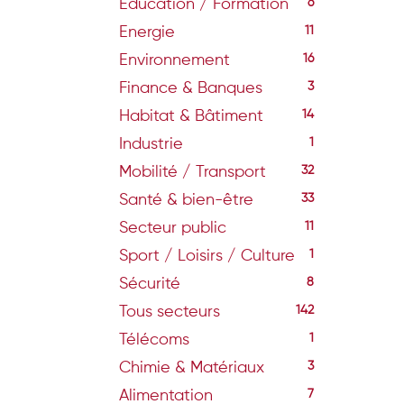
Education / Formation
6
Energie
11
Environnement
16
Finance & Banques
3
Habitat & Bâtiment
14
Industrie
1
Mobilité / Transport
32
Santé & bien-être
33
Secteur public
11
Sport / Loisirs / Culture
1
Sécurité
8
Tous secteurs
142
Télécoms
1
Chimie & Matériaux
3
Alimentation
7