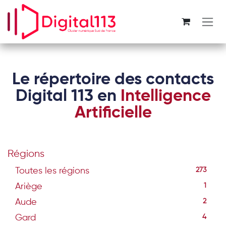
Se rendre au contenu
Le répertoire des contacts
Digital 113 en
Intelligence
Artificielle
Régions
Toutes les régions
273
Ariège
1
Aude
2
Gard
4