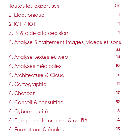
Toutes les expertises
317
2. Electronique
1
2. IOT / IOTT
1
3. BI & aide à la décision
1
4. Analyse & traitement images, vidéos et sons
33
4. Analyse textes et web
13
4. Analyses médicales
10
4. Architecture & Cloud
5
4. Cartographie
11
4. Chatbot
17
4. Conseil & consulting
52
4. Cybersécurité
8
4. Ethique de la donnée & de l'IA
4
4. Formations & écoles
13