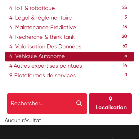
4. IoT & robotique
25
4. Légal & réglementaire
5
4. Maintenance Prédictive
15
4. Recherche & think tank
20
4. Valorisation Des Données
63
4. Véhicule Autonome
5
4.Autres expertises pointues
14
9. Plateformes de services
1
Localisation
Aucun résultat.