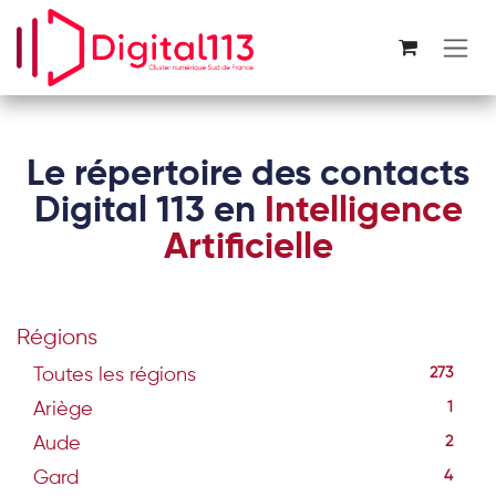
Se rendre au contenu
Le répertoire des contacts
Digital 113 en
Intelligence
Artificielle
Régions
Toutes les régions
273
Ariège
1
Aude
2
Gard
4