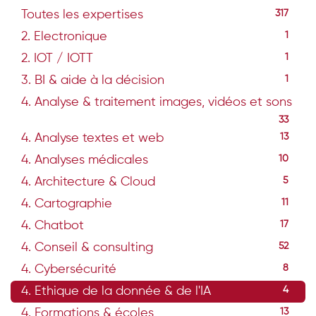
Toutes les expertises
317
2. Electronique
1
2. IOT / IOTT
1
3. BI & aide à la décision
1
4. Analyse & traitement images, vidéos et sons
33
4. Analyse textes et web
13
4. Analyses médicales
10
4. Architecture & Cloud
5
4. Cartographie
11
4. Chatbot
17
4. Conseil & consulting
52
4. Cybersécurité
8
4. Ethique de la donnée & de l'IA
4
4. Formations & écoles
13