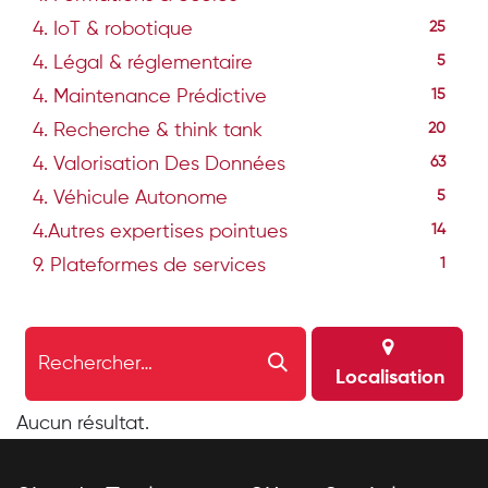
4. IoT & robotique
25
4. Légal & réglementaire
5
4. Maintenance Prédictive
15
4. Recherche & think tank
20
4. Valorisation Des Données
63
4. Véhicule Autonome
5
4.Autres expertises pointues
14
9. Plateformes de services
1
Localisation
Aucun résultat.