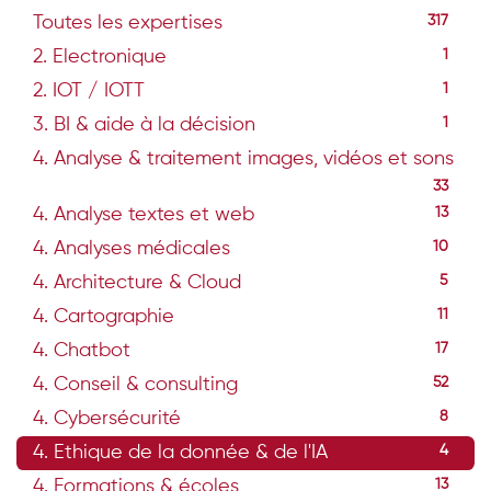
Toutes les expertises
317
2. Electronique
1
2. IOT / IOTT
1
3. BI & aide à la décision
1
4. Analyse & traitement images, vidéos et sons
33
4. Analyse textes et web
13
4. Analyses médicales
10
4. Architecture & Cloud
5
4. Cartographie
11
4. Chatbot
17
4. Conseil & consulting
52
4. Cybersécurité
8
4. Ethique de la donnée & de l'IA
4
4. Formations & écoles
13