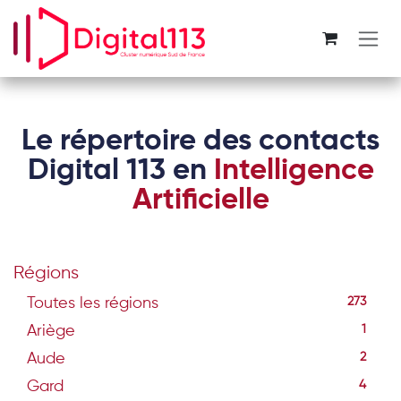
Se rendre au contenu
Le répertoire des contacts
Digital 113 en
Intelligence
Artificielle
Régions
Toutes les régions
273
Ariège
1
Aude
2
Gard
4