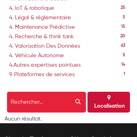
4. IoT & robotique
25
4. Légal & réglementaire
5
4. Maintenance Prédictive
15
4. Recherche & think tank
20
4. Valorisation Des Données
63
4. Véhicule Autonome
5
4.Autres expertises pointues
14
9. Plateformes de services
1
Localisation
Aucun résultat.