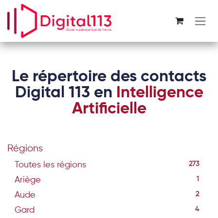
Se rendre au contenu
Le répertoire des contacts
Digital 113 en
Intelligence
Artificielle
Régions
Toutes les régions
273
Ariège
1
Aude
2
Gard
4