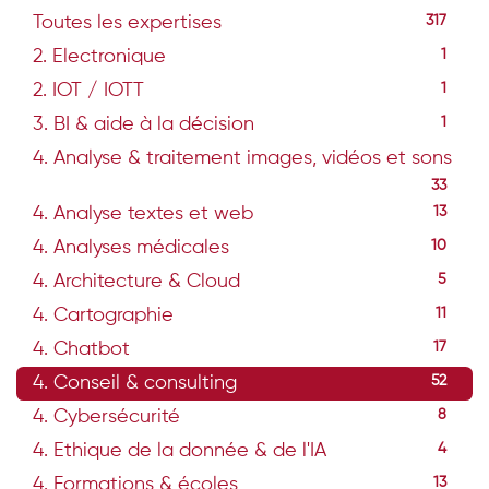
Toutes les expertises
317
2. Electronique
1
2. IOT / IOTT
1
3. BI & aide à la décision
1
4. Analyse & traitement images, vidéos et sons
33
4. Analyse textes et web
13
4. Analyses médicales
10
4. Architecture & Cloud
5
4. Cartographie
11
4. Chatbot
17
4. Conseil & consulting
52
4. Cybersécurité
8
4. Ethique de la donnée & de l'IA
4
4. Formations & écoles
13