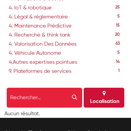
4. IoT & robotique
25
4. Légal & réglementaire
5
4. Maintenance Prédictive
15
4. Recherche & think tank
20
4. Valorisation Des Données
63
4. Véhicule Autonome
5
4.Autres expertises pointues
14
9. Plateformes de services
1
Localisation
Aucun résultat.