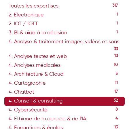
Toutes les expertises
317
2. Electronique
1
2. IOT / IOTT
1
3. BI & aide à la décision
1
4. Analyse & traitement images, vidéos et sons
33
4. Analyse textes et web
13
4. Analyses médicales
10
4. Architecture & Cloud
5
4. Cartographie
11
4. Chatbot
17
4. Conseil & consulting
52
4. Cybersécurité
8
4. Ethique de la donnée & de l'IA
4
4. Formations & écoles
13