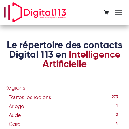
Se rendre au contenu
Le répertoire des contacts
Digital 113 en
Intelligence
Artificielle
Régions
Toutes les régions
273
Ariège
1
Aude
2
Gard
4