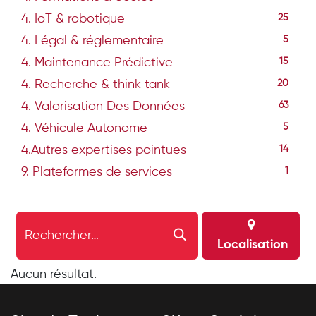
4. IoT & robotique
25
4. Légal & réglementaire
5
4. Maintenance Prédictive
15
4. Recherche & think tank
20
4. Valorisation Des Données
63
4. Véhicule Autonome
5
4.Autres expertises pointues
14
9. Plateformes de services
1
Localisation
Aucun résultat.