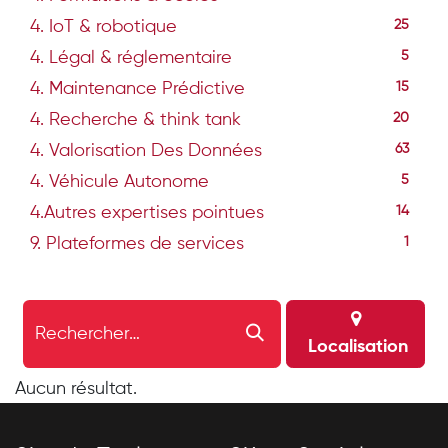
4. IoT & robotique
25
4. Légal & réglementaire
5
4. Maintenance Prédictive
15
4. Recherche & think tank
20
4. Valorisation Des Données
63
4. Véhicule Autonome
5
4.Autres expertises pointues
14
9. Plateformes de services
1
Localisation
Aucun résultat.