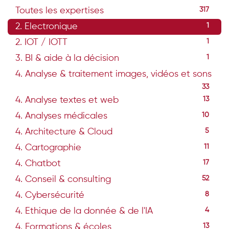
Toutes les expertises
317
2. Electronique
1
2. IOT / IOTT
1
3. BI & aide à la décision
1
4. Analyse & traitement images, vidéos et sons
33
4. Analyse textes et web
13
4. Analyses médicales
10
4. Architecture & Cloud
5
4. Cartographie
11
4. Chatbot
17
4. Conseil & consulting
52
4. Cybersécurité
8
4. Ethique de la donnée & de l'IA
4
4. Formations & écoles
13