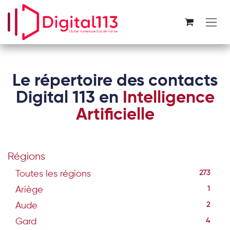
Se rendre au contenu
Le répertoire des contacts
Digital 113 en
Intelligence
Artificielle
Régions
Toutes les régions
273
Ariège
1
Aude
2
Gard
4