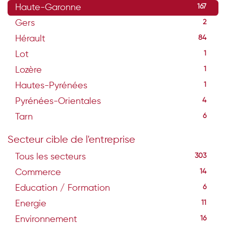
Haute-Garonne
167
Gers
2
Hérault
84
Lot
1
Lozère
1
Hautes-Pyrénées
1
Pyrénées-Orientales
4
Tarn
6
Secteur cible de l'entreprise
Tous les secteurs
303
Commerce
14
Education / Formation
6
Energie
11
Environnement
16