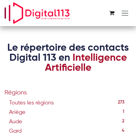
Se rendre au contenu
Le répertoire des contacts
Digital 113 en
Intelligence
Artificielle
Régions
Toutes les régions
273
Ariège
1
Aude
2
Gard
4