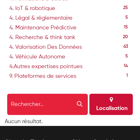
4. IoT & robotique
25
4. Légal & réglementaire
5
4. Maintenance Prédictive
15
4. Recherche & think tank
20
4. Valorisation Des Données
63
4. Véhicule Autonome
5
4.Autres expertises pointues
14
9. Plateformes de services
1
Localisation
Aucun résultat.