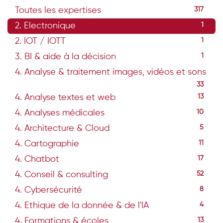
Toutes les expertises
317
2. Electronique
1
2. IOT / IOTT
1
3. BI & aide à la décision
1
4. Analyse & traitement images, vidéos et sons
33
4. Analyse textes et web
13
4. Analyses médicales
10
4. Architecture & Cloud
5
4. Cartographie
11
4. Chatbot
17
4. Conseil & consulting
52
4. Cybersécurité
8
4. Ethique de la donnée & de l'IA
4
4. Formations & écoles
13