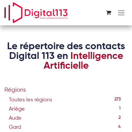
Se rendre au contenu
Le répertoire des contacts
Digital 113 en
Intelligence
Artificielle
Régions
Toutes les régions
273
Ariège
1
Aude
2
Gard
4