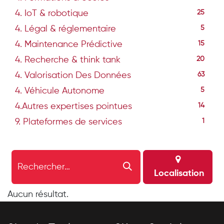
4. IoT & robotique
25
4. Légal & réglementaire
5
4. Maintenance Prédictive
15
4. Recherche & think tank
20
4. Valorisation Des Données
63
4. Véhicule Autonome
5
4.Autres expertises pointues
14
9. Plateformes de services
1
Localisation
Aucun résultat.