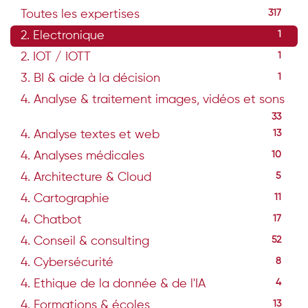
Toutes les expertises
317
2. Electronique
1
2. IOT / IOTT
1
3. BI & aide à la décision
1
4. Analyse & traitement images, vidéos et sons
33
4. Analyse textes et web
13
4. Analyses médicales
10
4. Architecture & Cloud
5
4. Cartographie
11
4. Chatbot
17
4. Conseil & consulting
52
4. Cybersécurité
8
4. Ethique de la donnée & de l'IA
4
4. Formations & écoles
13