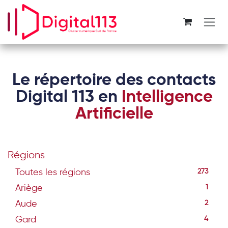
Se rendre au contenu
Le répertoire des contacts
Digital 113 en
Intelligence
Artificielle
Régions
Toutes les régions
273
Ariège
1
Aude
2
Gard
4