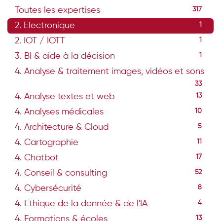
Toutes les expertises
317
2. Electronique
1
2. IOT / IOTT
1
3. BI & aide à la décision
1
4. Analyse & traitement images, vidéos et sons
33
4. Analyse textes et web
13
4. Analyses médicales
10
4. Architecture & Cloud
5
4. Cartographie
11
4. Chatbot
17
4. Conseil & consulting
52
4. Cybersécurité
8
4. Ethique de la donnée & de l'IA
4
4. Formations & écoles
13