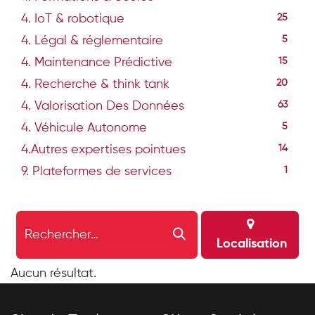
4. IoT & robotique
25
4. Légal & réglementaire
5
4. Maintenance Prédictive
15
4. Recherche & think tank
20
4. Valorisation Des Données
63
4. Véhicule Autonome
5
4.Autres expertises pointues
14
9. Plateformes de services
1
Localisation
Aucun résultat.