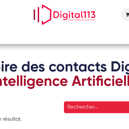
Nos animations
Nos services
Devenir adhérent
ire des contacts Dig
ntelligence Artificiel
 résultat.