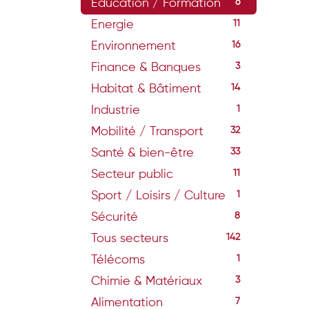
Education / Formation
6
Energie
11
Environnement
16
Finance & Banques
3
Habitat & Bâtiment
14
Industrie
1
Mobilité / Transport
32
Santé & bien-être
33
Secteur public
11
Sport / Loisirs / Culture
1
Sécurité
8
Tous secteurs
142
Télécoms
1
Chimie & Matériaux
3
Alimentation
7