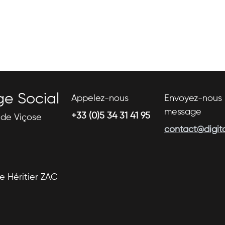
ge Social
Appelez-nous
Envoyez-nous 
message
+33 (0)5 34 31 41 95
s de Viçose
contact@digital
se Héritier ZAC