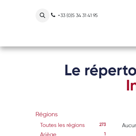
Se rendre au contenu
+33 (0)5 34 31 41 95
Notre collectif
Nos actions
Le réperto
I
Régions
Toutes les régions
273
Aucun
Ariège
1