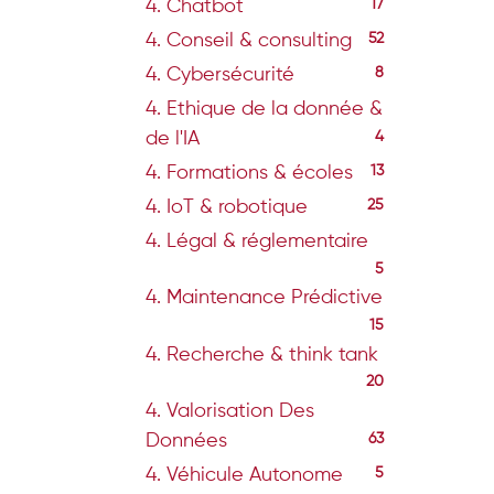
4. Chatbot
17
4. Conseil & consulting
52
4. Cybersécurité
8
4. Ethique de la donnée &
de l'IA
4
4. Formations & écoles
13
4. IoT & robotique
25
4. Légal & réglementaire
5
4. Maintenance Prédictive
15
4. Recherche & think tank
20
4. Valorisation Des
Données
63
4. Véhicule Autonome
5