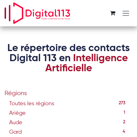
Se rendre au contenu
Le répertoire des contacts
Digital 113 en
Intelligence
Artificielle
Régions
Toutes les régions
273
Ariège
1
Aude
2
Gard
4