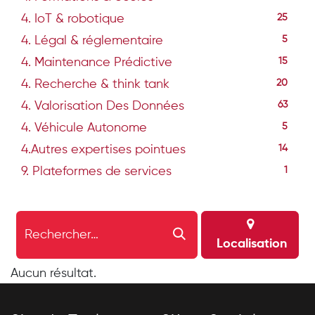
4. IoT & robotique
25
4. Légal & réglementaire
5
4. Maintenance Prédictive
15
4. Recherche & think tank
20
4. Valorisation Des Données
63
4. Véhicule Autonome
5
4.Autres expertises pointues
14
9. Plateformes de services
1
Localisation
Aucun résultat.