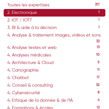
Toutes les expertises
317
2. Electronique
1
2. IOT / IOTT
1
3. BI & aide à la décision
1
4. Analyse & traitement images, vidéos et sons
33
4. Analyse textes et web
13
4. Analyses médicales
10
4. Architecture & Cloud
5
4. Cartographie
11
4. Chatbot
17
4. Conseil & consulting
52
4. Cybersécurité
8
4. Ethique de la donnée & de l'IA
4
4. Formations & écoles
13