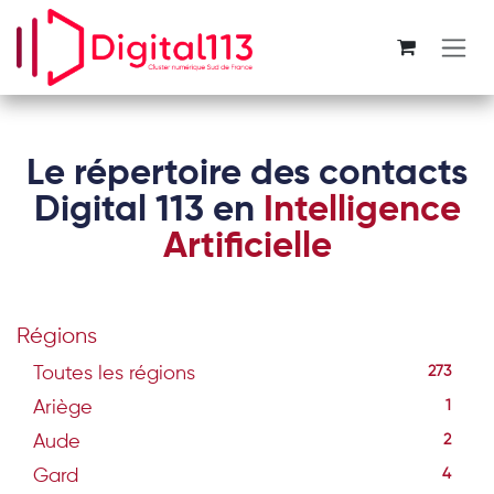
Se rendre au contenu
Le répertoire des contacts
Digital 113 en
Intelligence
Artificielle
Régions
Toutes les régions
273
Ariège
1
Aude
2
Gard
4