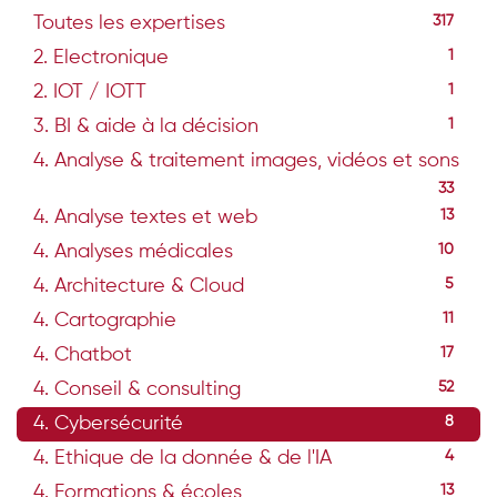
Toutes les expertises
317
2. Electronique
1
2. IOT / IOTT
1
3. BI & aide à la décision
1
4. Analyse & traitement images, vidéos et sons
33
4. Analyse textes et web
13
4. Analyses médicales
10
4. Architecture & Cloud
5
4. Cartographie
11
4. Chatbot
17
4. Conseil & consulting
52
4. Cybersécurité
8
4. Ethique de la donnée & de l'IA
4
4. Formations & écoles
13