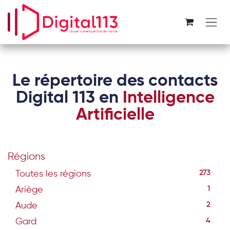
Se rendre au contenu
Le répertoire des contacts
Digital 113 en
Intelligence
Artificielle
Régions
Toutes les régions
273
Ariège
1
Aude
2
Gard
4