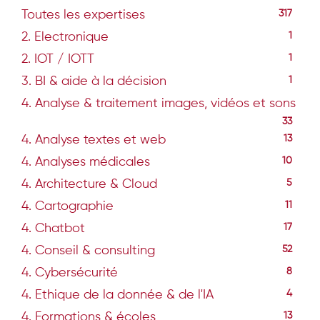
Toutes les expertises
317
2. Electronique
1
2. IOT / IOTT
1
3. BI & aide à la décision
1
4. Analyse & traitement images, vidéos et sons
33
4. Analyse textes et web
13
4. Analyses médicales
10
4. Architecture & Cloud
5
4. Cartographie
11
4. Chatbot
17
4. Conseil & consulting
52
4. Cybersécurité
8
4. Ethique de la donnée & de l'IA
4
4. Formations & écoles
13