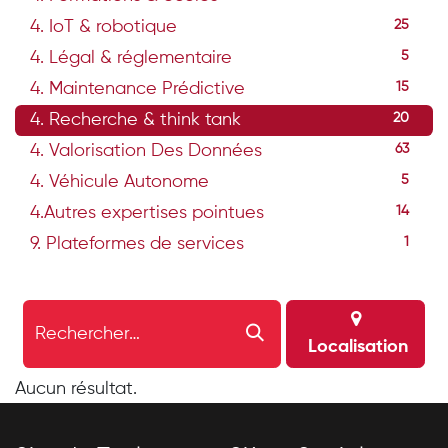
4. IoT & robotique
25
4. Légal & réglementaire
5
4. Maintenance Prédictive
15
4. Recherche & think tank
20
4. Valorisation Des Données
63
4. Véhicule Autonome
5
4.Autres expertises pointues
14
9. Plateformes de services
1
Localisation
Aucun résultat.