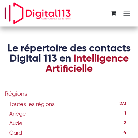
Se rendre au contenu
Le répertoire des contacts
Digital 113 en
Intelligence
Artificielle
Régions
Toutes les régions
273
Ariège
1
Aude
2
Gard
4