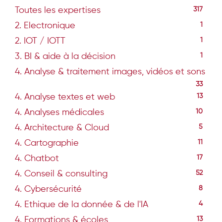
Toutes les expertises
317
2. Electronique
1
2. IOT / IOTT
1
3. BI & aide à la décision
1
4. Analyse & traitement images, vidéos et sons
33
4. Analyse textes et web
13
4. Analyses médicales
10
4. Architecture & Cloud
5
4. Cartographie
11
4. Chatbot
17
4. Conseil & consulting
52
4. Cybersécurité
8
4. Ethique de la donnée & de l'IA
4
4. Formations & écoles
13