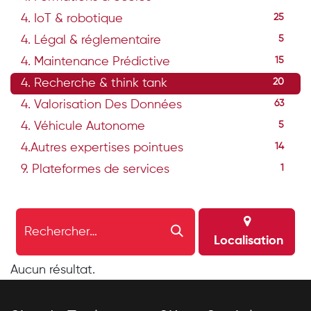
4. IoT & robotique
25
4. Légal & réglementaire
5
4. Maintenance Prédictive
15
4. Recherche & think tank
20
4. Valorisation Des Données
63
4. Véhicule Autonome
5
4.Autres expertises pointues
14
9. Plateformes de services
1
Localisation
Aucun résultat.