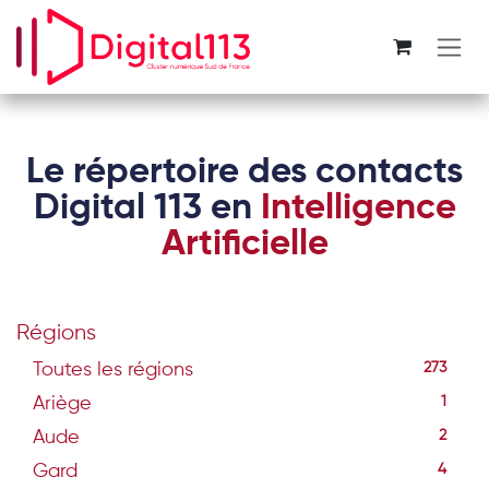
Se rendre au contenu
Le répertoire des contacts
Digital 113 en
Intelligence
Artificielle
Régions
Toutes les régions
273
Ariège
1
Aude
2
Gard
4