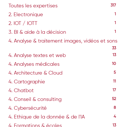
Toutes les expertises
317
2. Electronique
1
2. IOT / IOTT
1
3. BI & aide à la décision
1
4. Analyse & traitement images, vidéos et sons
33
4. Analyse textes et web
13
4. Analyses médicales
10
4. Architecture & Cloud
5
4. Cartographie
11
4. Chatbot
17
4. Conseil & consulting
52
4. Cybersécurité
8
4. Ethique de la donnée & de l'IA
4
4. Formations & écoles
13