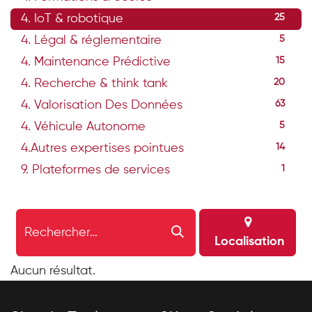
4. IoT & robotique
25
4. Légal & réglementaire
5
4. Maintenance Prédictive
15
4. Recherche & think tank
20
4. Valorisation Des Données
63
4. Véhicule Autonome
5
4.Autres expertises pointues
14
9. Plateformes de services
1
Localisation
Aucun résultat.