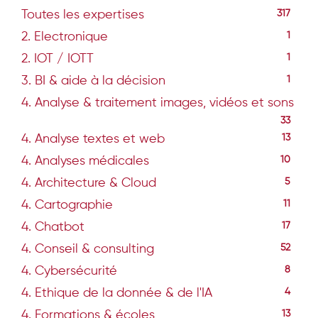
Toutes les expertises
317
2. Electronique
1
2. IOT / IOTT
1
3. BI & aide à la décision
1
4. Analyse & traitement images, vidéos et sons
33
4. Analyse textes et web
13
4. Analyses médicales
10
4. Architecture & Cloud
5
4. Cartographie
11
4. Chatbot
17
4. Conseil & consulting
52
4. Cybersécurité
8
4. Ethique de la donnée & de l'IA
4
4. Formations & écoles
13