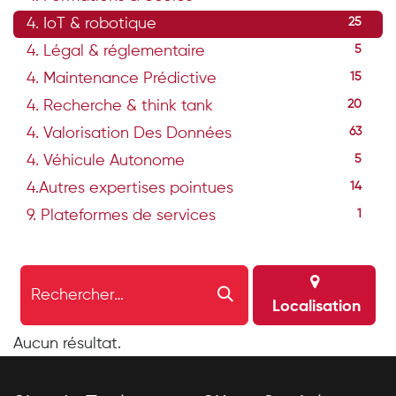
4. IoT & robotique
25
4. Légal & réglementaire
5
4. Maintenance Prédictive
15
4. Recherche & think tank
20
4. Valorisation Des Données
63
4. Véhicule Autonome
5
4.Autres expertises pointues
14
9. Plateformes de services
1
Localisation
Aucun résultat.