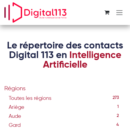
Se rendre au contenu
Le répertoire des contacts
Digital 113 en
Intelligence
Artificielle
Régions
Toutes les régions
273
Ariège
1
Aude
2
Gard
4