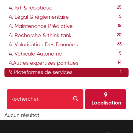
4. IoT & robotique
25
4. Légal & réglementaire
5
4. Maintenance Prédictive
15
4. Recherche & think tank
20
4. Valorisation Des Données
63
4. Véhicule Autonome
5
4.Autres expertises pointues
14
9. Plateformes de services
1
Localisation
Aucun résultat.