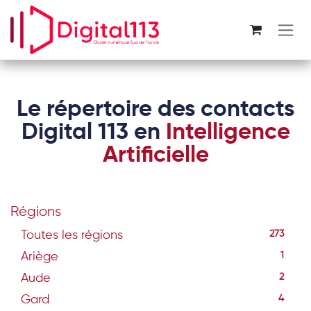
Se rendre au contenu
Le répertoire des contacts
Digital 113 en
Intelligence
Artificielle
Régions
Toutes les régions
273
Ariège
1
Aude
2
Gard
4