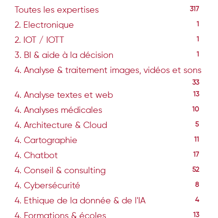
Toutes les expertises
317
2. Electronique
1
2. IOT / IOTT
1
3. BI & aide à la décision
1
4. Analyse & traitement images, vidéos et sons
33
4. Analyse textes et web
13
4. Analyses médicales
10
4. Architecture & Cloud
5
4. Cartographie
11
4. Chatbot
17
4. Conseil & consulting
52
4. Cybersécurité
8
4. Ethique de la donnée & de l'IA
4
4. Formations & écoles
13