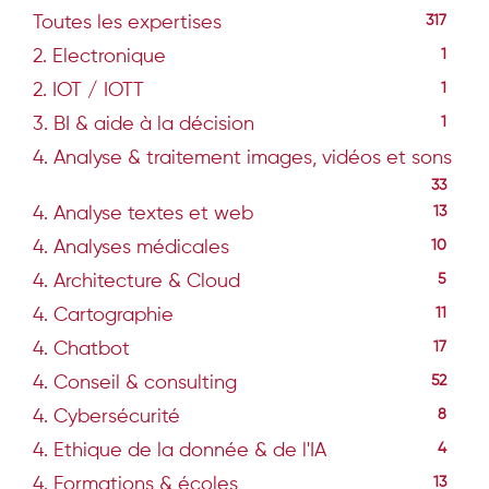
Toutes les expertises
317
2. Electronique
1
2. IOT / IOTT
1
3. BI & aide à la décision
1
4. Analyse & traitement images, vidéos et sons
33
4. Analyse textes et web
13
4. Analyses médicales
10
4. Architecture & Cloud
5
4. Cartographie
11
4. Chatbot
17
4. Conseil & consulting
52
4. Cybersécurité
8
4. Ethique de la donnée & de l'IA
4
4. Formations & écoles
13