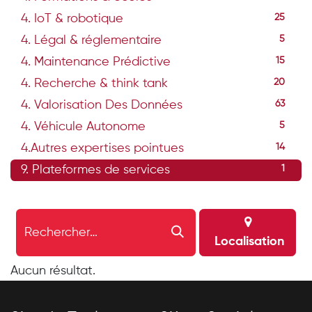
4. IoT & robotique
25
4. Légal & réglementaire
5
4. Maintenance Prédictive
15
4. Recherche & think tank
20
4. Valorisation Des Données
63
4. Véhicule Autonome
5
4.Autres expertises pointues
14
9. Plateformes de services
1
Localisation
Aucun résultat.