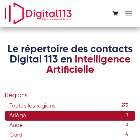
Se rendre au contenu
Le répertoire des contacts
Digital 113 en
Intelligence
Artificielle
Régions
Toutes les régions
273
Ariège
1
Aude
2
Gard
4