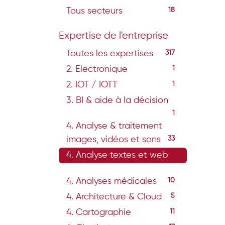
Tous secteurs
18
Expertise de l'entreprise
Toutes les expertises
317
2. Electronique
1
2. IOT / IOTT
1
3. BI & aide à la décision
1
4. Analyse & traitement
images, vidéos et sons
33
4. Analyse textes et web
13
4. Analyses médicales
10
4. Architecture & Cloud
5
4. Cartographie
11