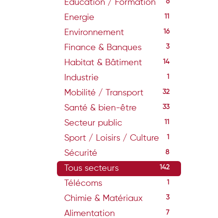
Education / Formation
6
Energie
11
Environnement
16
Finance & Banques
3
Habitat & Bâtiment
14
Industrie
1
Mobilité / Transport
32
Santé & bien-être
33
Secteur public
11
Sport / Loisirs / Culture
1
Sécurité
8
Tous secteurs
142
Télécoms
1
Chimie & Matériaux
3
Alimentation
7