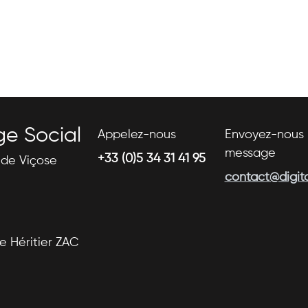
ge Social
Appelez-nous
Envoyez-nous 
message
+33 (0)5 34 31 41 95
s de Viçose
contact@digital
se Héritier ZAC