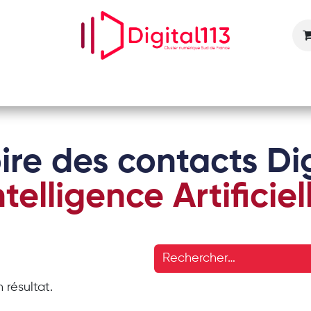
Nos animations
Nos services
Devenir adhérent
ire des contacts Dig
ntelligence Artificiel
 résultat.