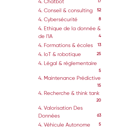
4. Chatbot
17
4. Conseil & consulting
52
4. Cybersécurité
8
4. Ethique de la donnée &
de l'IA
4
4. Formations & écoles
13
4. IoT & robotique
25
4. Légal & réglementaire
5
4. Maintenance Prédictive
15
4. Recherche & think tank
20
4. Valorisation Des
Données
63
4. Véhicule Autonome
5