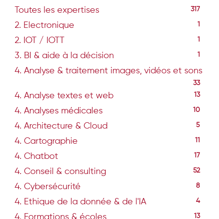
Toutes les expertises
317
2. Electronique
1
2. IOT / IOTT
1
3. BI & aide à la décision
1
4. Analyse & traitement images, vidéos et sons
33
4. Analyse textes et web
13
4. Analyses médicales
10
4. Architecture & Cloud
5
4. Cartographie
11
4. Chatbot
17
4. Conseil & consulting
52
4. Cybersécurité
8
4. Ethique de la donnée & de l'IA
4
4. Formations & écoles
13