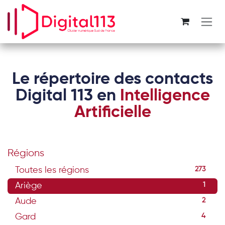
Se rendre au contenu
Le répertoire des contacts
Digital 113 en
Intelligence
Artificielle
Régions
Toutes les régions
273
Ariège
1
Aude
2
Gard
4