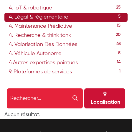
4. IoT & robotique
25
4. Légal & réglementaire
5
4. Maintenance Prédictive
15
4. Recherche & think tank
20
4. Valorisation Des Données
63
4. Véhicule Autonome
5
4.Autres expertises pointues
14
9. Plateformes de services
1
Localisation
Aucun résultat.