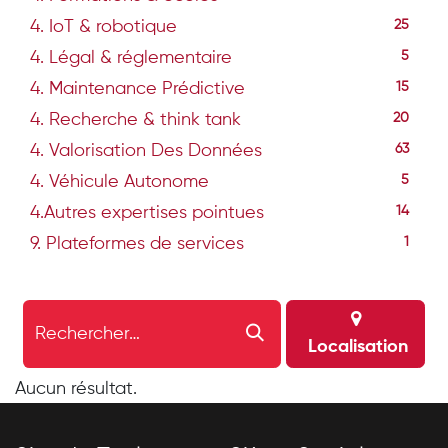
4. IoT & robotique
25
4. Légal & réglementaire
5
4. Maintenance Prédictive
15
4. Recherche & think tank
20
4. Valorisation Des Données
63
4. Véhicule Autonome
5
4.Autres expertises pointues
14
9. Plateformes de services
1
Localisation
Aucun résultat.