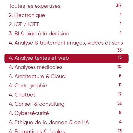
Toutes les expertises
317
2. Electronique
1
2. IOT / IOTT
1
3. BI & aide à la décision
1
4. Analyse & traitement images, vidéos et sons
33
4. Analyse textes et web
13
4. Analyses médicales
10
4. Architecture & Cloud
5
4. Cartographie
11
4. Chatbot
17
4. Conseil & consulting
52
4. Cybersécurité
8
4. Ethique de la donnée & de l'IA
4
4. Formations & écoles
13