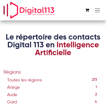
Se rendre au contenu
Le répertoire des contacts
Digital 113 en
Intelligence
Artificielle
Régions
Toutes les régions
273
Ariège
1
Aude
2
Gard
4