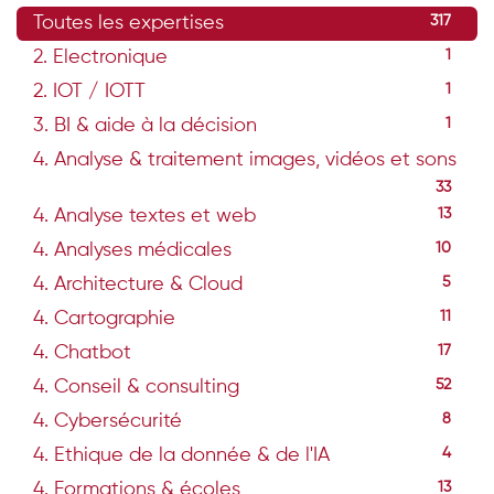
Toutes les expertises
317
2. Electronique
1
2. IOT / IOTT
1
3. BI & aide à la décision
1
4. Analyse & traitement images, vidéos et sons
33
4. Analyse textes et web
13
4. Analyses médicales
10
4. Architecture & Cloud
5
4. Cartographie
11
4. Chatbot
17
4. Conseil & consulting
52
4. Cybersécurité
8
4. Ethique de la donnée & de l'IA
4
4. Formations & écoles
13