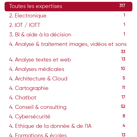
Toutes les expertises
317
2. Electronique
1
2. IOT / IOTT
1
3. BI & aide à la décision
1
4. Analyse & traitement images, vidéos et sons
33
4. Analyse textes et web
13
4. Analyses médicales
10
4. Architecture & Cloud
5
4. Cartographie
11
4. Chatbot
17
4. Conseil & consulting
52
4. Cybersécurité
8
4. Ethique de la donnée & de l'IA
4
4. Formations & écoles
13