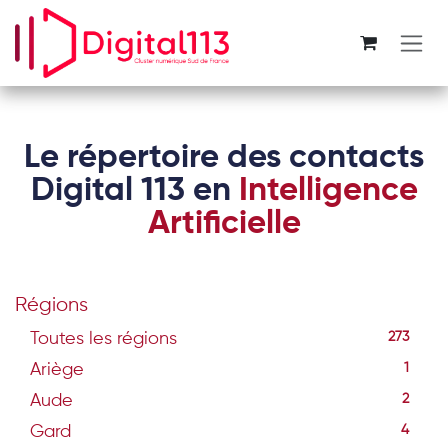
Se rendre au contenu
Le répertoire des contacts
Digital 113 en
Intelligence
Artificielle
Régions
Toutes les régions
273
Ariège
1
Aude
2
Gard
4