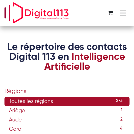
Se rendre au contenu
Le répertoire des contacts
Digital 113 en
Intelligence
Artificielle
Régions
Toutes les régions
273
Ariège
1
Aude
2
Gard
4