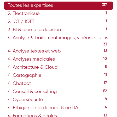
Toutes les expertises
317
2. Electronique
1
2. IOT / IOTT
1
3. BI & aide à la décision
1
4. Analyse & traitement images, vidéos et sons
33
4. Analyse textes et web
13
4. Analyses médicales
10
4. Architecture & Cloud
5
4. Cartographie
11
4. Chatbot
17
4. Conseil & consulting
52
4. Cybersécurité
8
4. Ethique de la donnée & de l'IA
4
4. Formations & écoles
13