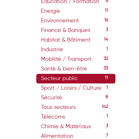
Education / Formation
6
Energie
11
Environnement
16
Finance & Banques
3
Habitat & Bâtiment
14
Industrie
1
Mobilité / Transport
32
Santé & bien-être
33
Secteur public
11
Sport / Loisirs / Culture
1
Sécurité
8
Tous secteurs
142
Télécoms
1
Chimie & Matériaux
3
Alimentation
7