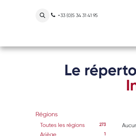
Se rendre au contenu
+33 (0)5 34 31 41 95
Notre collectif
Nos actions
Le réperto
I
Régions
Toutes les régions
273
Aucun
Ariège
1