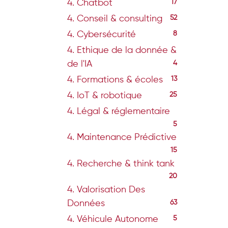
4. Chatbot
17
4. Conseil & consulting
52
4. Cybersécurité
8
4. Ethique de la donnée &
de l'IA
4
4. Formations & écoles
13
4. IoT & robotique
25
4. Légal & réglementaire
5
4. Maintenance Prédictive
15
4. Recherche & think tank
20
4. Valorisation Des
Données
63
4. Véhicule Autonome
5