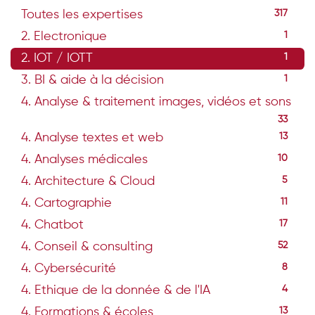
Toutes les expertises
317
2. Electronique
1
2. IOT / IOTT
1
3. BI & aide à la décision
1
4. Analyse & traitement images, vidéos et sons
33
4. Analyse textes et web
13
4. Analyses médicales
10
4. Architecture & Cloud
5
4. Cartographie
11
4. Chatbot
17
4. Conseil & consulting
52
4. Cybersécurité
8
4. Ethique de la donnée & de l'IA
4
4. Formations & écoles
13