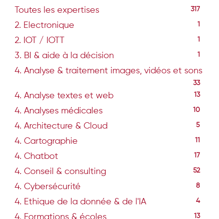
Toutes les expertises
317
2. Electronique
1
2. IOT / IOTT
1
3. BI & aide à la décision
1
4. Analyse & traitement images, vidéos et sons
33
4. Analyse textes et web
13
4. Analyses médicales
10
4. Architecture & Cloud
5
4. Cartographie
11
4. Chatbot
17
4. Conseil & consulting
52
4. Cybersécurité
8
4. Ethique de la donnée & de l'IA
4
4. Formations & écoles
13