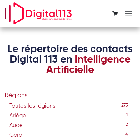
Se rendre au contenu
Le répertoire des contacts
Digital 113 en
Intelligence
Artificielle
Régions
Toutes les régions
273
Ariège
1
Aude
2
Gard
4