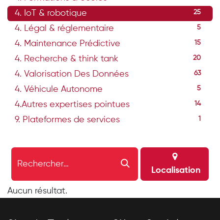
4. IoT & robotique
25
4. Légal & réglementaire
5
4. Maintenance Prédictive
15
4. Recherche & think tank
20
4. Valorisation Des Données
63
4. Véhicule Autonome
5
4.Autres expertises pointues
14
9. Plateformes de services
1
Localisation
Aucun résultat.