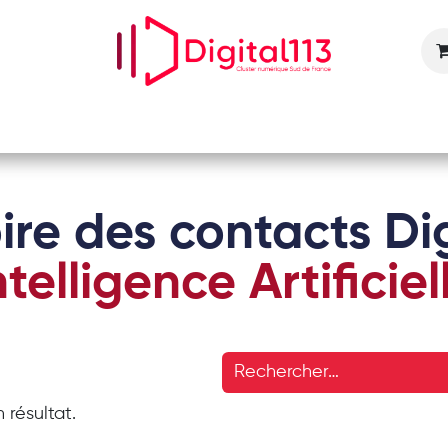
Nos animations
Nos services
Devenir adhérent
ire des contacts Dig
ntelligence Artificiel
 résultat.