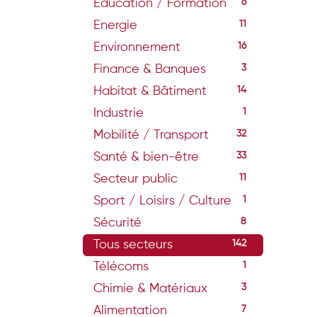
Education / Formation
6
Energie
11
Environnement
16
Finance & Banques
3
Habitat & Bâtiment
14
Industrie
1
Mobilité / Transport
32
Santé & bien-être
33
Secteur public
11
Sport / Loisirs / Culture
1
Sécurité
8
Tous secteurs
142
Télécoms
1
Chimie & Matériaux
3
Alimentation
7