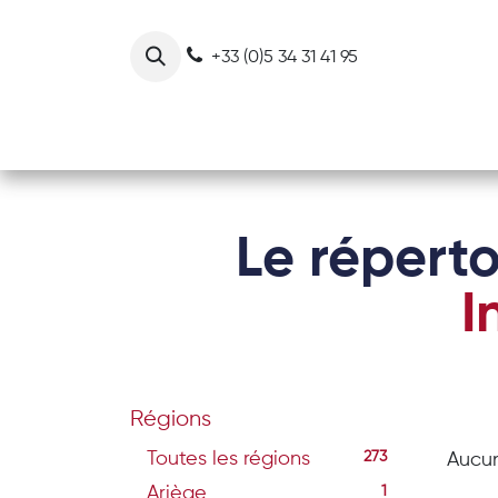
Se rendre au contenu
+33 (0)5 34 31 41 95
Notre collectif
Nos actions
Le réperto
I
Régions
Toutes les régions
273
Aucun
Ariège
1