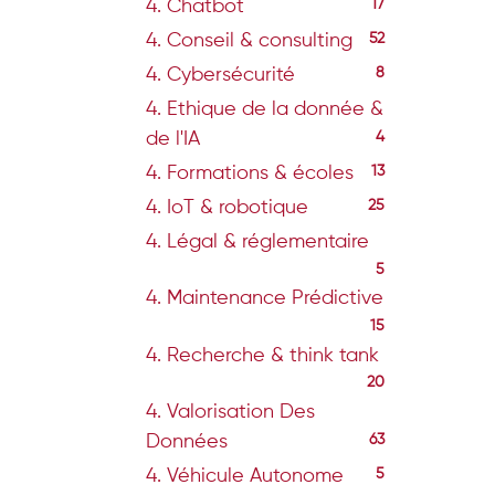
4. Chatbot
17
4. Conseil & consulting
52
4. Cybersécurité
8
4. Ethique de la donnée &
de l'IA
4
4. Formations & écoles
13
4. IoT & robotique
25
4. Légal & réglementaire
5
4. Maintenance Prédictive
15
4. Recherche & think tank
20
4. Valorisation Des
Données
63
4. Véhicule Autonome
5