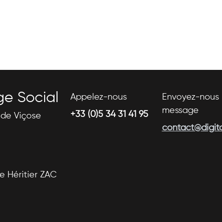
ge Social
Appelez-nous
Envoyez-nous 
message
+33 (0)5 34 31 41 95
s de Viçose
contact@digital
se Héritier ZAC