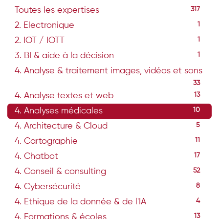
Toutes les expertises
317
2. Electronique
1
2. IOT / IOTT
1
3. BI & aide à la décision
1
4. Analyse & traitement images, vidéos et sons
33
4. Analyse textes et web
13
4. Analyses médicales
10
4. Architecture & Cloud
5
4. Cartographie
11
4. Chatbot
17
4. Conseil & consulting
52
4. Cybersécurité
8
4. Ethique de la donnée & de l'IA
4
4. Formations & écoles
13