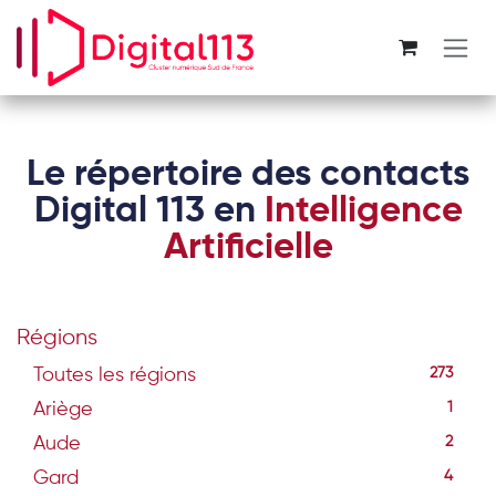
Se rendre au contenu
Le répertoire des contacts
Digital 113 en
Intelligence
Artificielle
Régions
Toutes les régions
273
Ariège
1
Aude
2
Gard
4