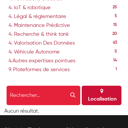
4. IoT & robotique
25
4. Légal & réglementaire
5
4. Maintenance Prédictive
15
4. Recherche & think tank
20
4. Valorisation Des Données
63
4. Véhicule Autonome
5
4.Autres expertises pointues
14
9. Plateformes de services
1
Localisation
Aucun résultat.