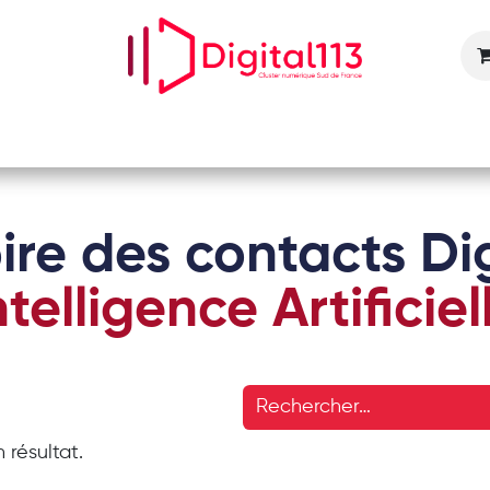
Nos animations
Nos services
Devenir adhérent
ire des contacts Dig
ntelligence Artificiel
 résultat.