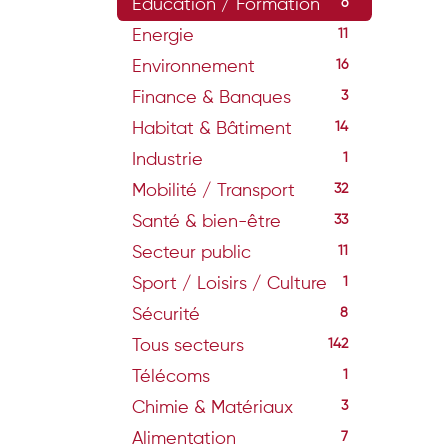
Education / Formation
6
Energie
11
Environnement
16
Finance & Banques
3
Habitat & Bâtiment
14
Industrie
1
Mobilité / Transport
32
Santé & bien-être
33
Secteur public
11
Sport / Loisirs / Culture
1
Sécurité
8
Tous secteurs
142
Télécoms
1
Chimie & Matériaux
3
Alimentation
7