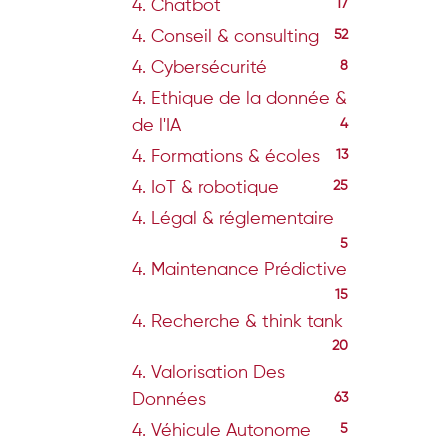
4. Chatbot
17
4. Conseil & consulting
52
4. Cybersécurité
8
4. Ethique de la donnée &
de l'IA
4
4. Formations & écoles
13
4. IoT & robotique
25
4. Légal & réglementaire
5
4. Maintenance Prédictive
15
4. Recherche & think tank
20
4. Valorisation Des
Données
63
4. Véhicule Autonome
5