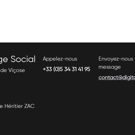
ge Social
Appelez-nous
Envoyez-nous 
message
+33 (0)5 34 31 41 95
s de Viçose
contact@digital
se Héritier ZAC