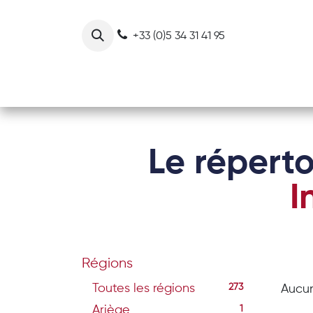
Se rendre au contenu
+33 (0)5 34 31 41 95
Notre collectif
Nos actions
Le réperto
I
Régions
Toutes les régions
273
Aucun
Ariège
1