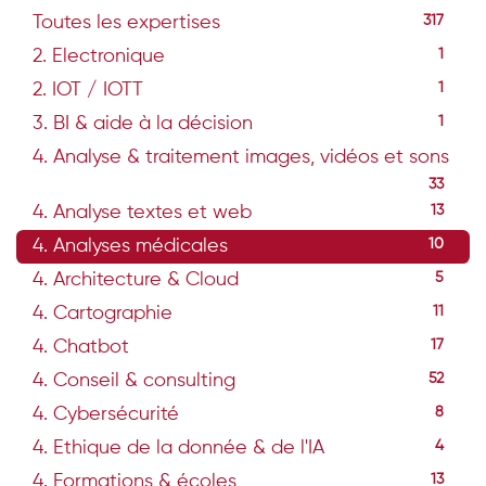
Toutes les expertises
317
2. Electronique
1
2. IOT / IOTT
1
3. BI & aide à la décision
1
4. Analyse & traitement images, vidéos et sons
33
4. Analyse textes et web
13
4. Analyses médicales
10
4. Architecture & Cloud
5
4. Cartographie
11
4. Chatbot
17
4. Conseil & consulting
52
4. Cybersécurité
8
4. Ethique de la donnée & de l'IA
4
4. Formations & écoles
13