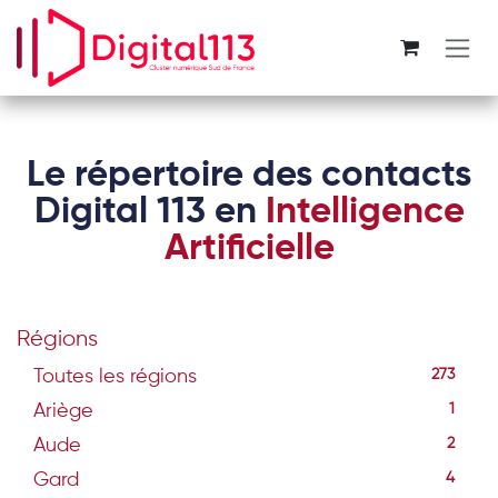
Se rendre au contenu
Le répertoire des contacts
Digital 113 en
Intelligence
Artificielle
Régions
Toutes les régions
273
Ariège
1
Aude
2
Gard
4