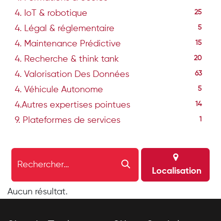
4. IoT & robotique
25
4. Légal & réglementaire
5
4. Maintenance Prédictive
15
4. Recherche & think tank
20
4. Valorisation Des Données
63
4. Véhicule Autonome
5
4.Autres expertises pointues
14
9. Plateformes de services
1
Localisation
Aucun résultat.