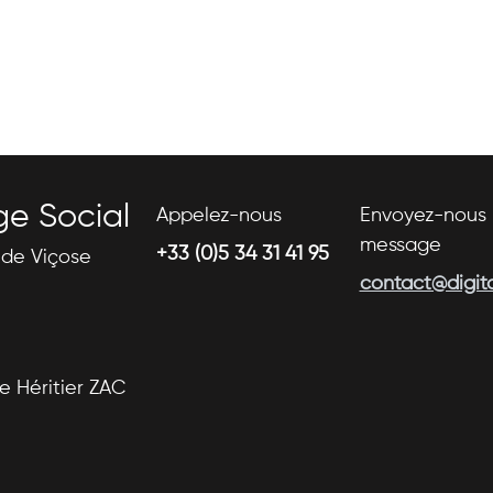
ge Social
Appelez-nous
Envoyez-nous 
message
+33 (0)5 34 31 41 95
s de Viçose
contact@digital
se Héritier ZAC