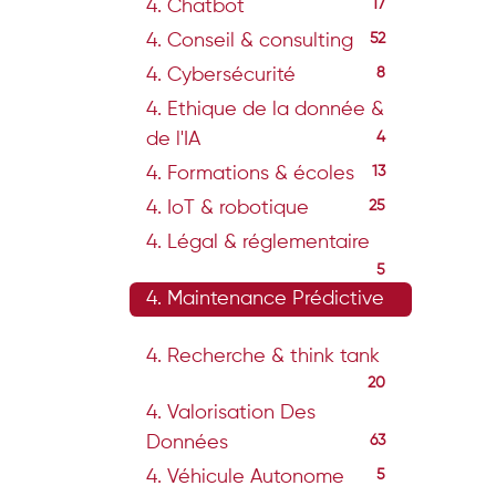
4. Chatbot
17
4. Conseil & consulting
52
4. Cybersécurité
8
4. Ethique de la donnée &
de l'IA
4
4. Formations & écoles
13
4. IoT & robotique
25
4. Légal & réglementaire
5
4. Maintenance Prédictive
15
4. Recherche & think tank
20
4. Valorisation Des
Données
63
4. Véhicule Autonome
5