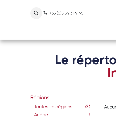
Se rendre au contenu
+33 (0)5 34 31 41 95
Notre collectif
Nos actions
Le réperto
I
Régions
Toutes les régions
273
Aucun
Ariège
1