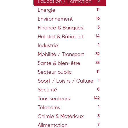
Education / Formation
6
Energie
11
Environnement
16
Finance & Banques
3
Habitat & Bâtiment
14
Industrie
1
Mobilité / Transport
32
Santé & bien-être
33
Secteur public
11
Sport / Loisirs / Culture
1
Sécurité
8
Tous secteurs
142
Télécoms
1
Chimie & Matériaux
3
Alimentation
7