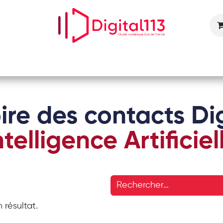
Nos animations
Nos services
Devenir adhérent
ire des contacts Dig
ntelligence Artificiel
 résultat.