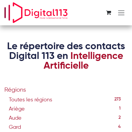
Se rendre au contenu
Le répertoire des contacts
Digital 113 en
Intelligence
Artificielle
Régions
Toutes les régions
273
Ariège
1
Aude
2
Gard
4