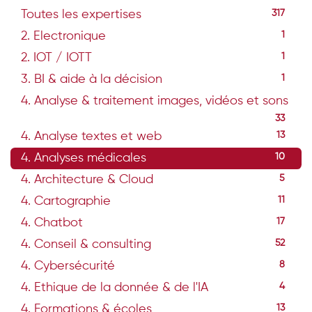
Toutes les expertises
317
2. Electronique
1
2. IOT / IOTT
1
3. BI & aide à la décision
1
4. Analyse & traitement images, vidéos et sons
33
4. Analyse textes et web
13
4. Analyses médicales
10
4. Architecture & Cloud
5
4. Cartographie
11
4. Chatbot
17
4. Conseil & consulting
52
4. Cybersécurité
8
4. Ethique de la donnée & de l'IA
4
4. Formations & écoles
13