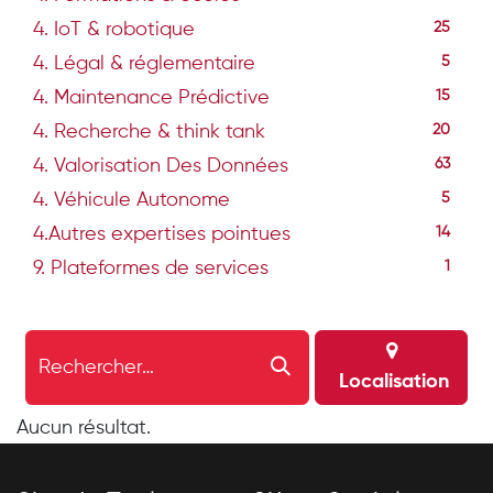
4. IoT & robotique
25
4. Légal & réglementaire
5
4. Maintenance Prédictive
15
4. Recherche & think tank
20
4. Valorisation Des Données
63
4. Véhicule Autonome
5
4.Autres expertises pointues
14
9. Plateformes de services
1
Localisation
Aucun résultat.