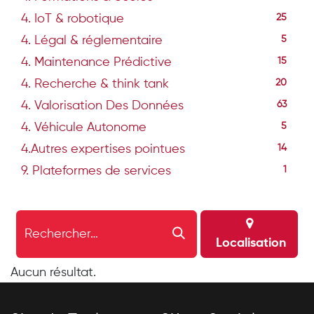
4. IoT & robotique
25
4. Légal & réglementaire
5
4. Maintenance Prédictive
15
4. Recherche & think tank
20
4. Valorisation Des Données
63
4. Véhicule Autonome
5
4.Autres expertises pointues
14
9. Plateformes de services
1
Localisation
Aucun résultat.