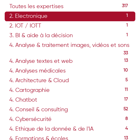
Toutes les expertises
317
2. Electronique
1
2. IOT / IOTT
1
3. BI & aide à la décision
1
4. Analyse & traitement images, vidéos et sons
33
4. Analyse textes et web
13
4. Analyses médicales
10
4. Architecture & Cloud
5
4. Cartographie
11
4. Chatbot
17
4. Conseil & consulting
52
4. Cybersécurité
8
4. Ethique de la donnée & de l'IA
4
4. Formations & écoles
13