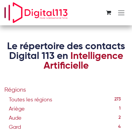
Se rendre au contenu
Le répertoire des contacts
Digital 113 en
Intelligence
Artificielle
Régions
Toutes les régions
273
Ariège
1
Aude
2
Gard
4