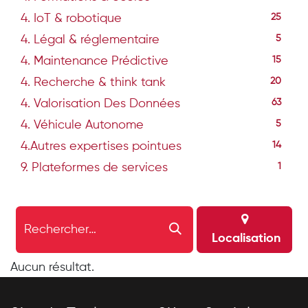
4. IoT & robotique
25
4. Légal & réglementaire
5
4. Maintenance Prédictive
15
4. Recherche & think tank
20
4. Valorisation Des Données
63
4. Véhicule Autonome
5
4.Autres expertises pointues
14
9. Plateformes de services
1
Localisation
Aucun résultat.