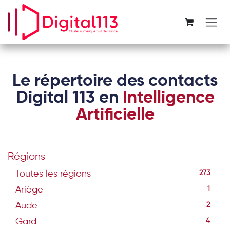
Se rendre au contenu
Le répertoire des contacts
Digital 113 en
Intelligence
Artificielle
Régions
Toutes les régions
273
Ariège
1
Aude
2
Gard
4