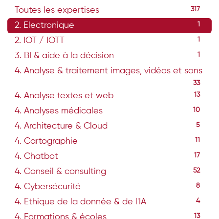
Toutes les expertises
317
2. Electronique
1
2. IOT / IOTT
1
3. BI & aide à la décision
1
4. Analyse & traitement images, vidéos et sons
33
4. Analyse textes et web
13
4. Analyses médicales
10
4. Architecture & Cloud
5
4. Cartographie
11
4. Chatbot
17
4. Conseil & consulting
52
4. Cybersécurité
8
4. Ethique de la donnée & de l'IA
4
4. Formations & écoles
13