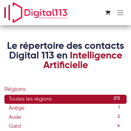
Se rendre au contenu
Le répertoire des contacts
Digital 113 en
Intelligence
Artificielle
Régions
Toutes les régions
273
Ariège
1
Aude
2
Gard
4