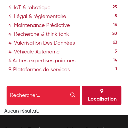
4. IoT & robotique
25
4. Légal & réglementaire
5
4. Maintenance Prédictive
15
4. Recherche & think tank
20
4. Valorisation Des Données
63
4. Véhicule Autonome
5
4.Autres expertises pointues
14
9. Plateformes de services
1
Localisation
Aucun résultat.