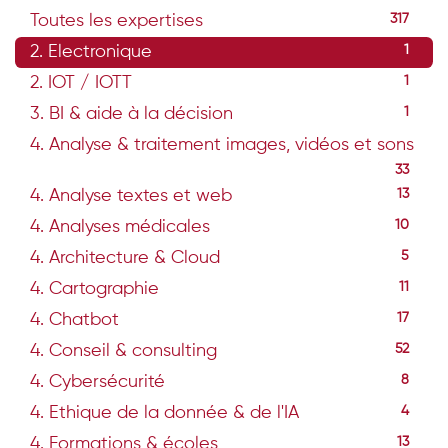
Toutes les expertises
317
2. Electronique
1
2. IOT / IOTT
1
3. BI & aide à la décision
1
4. Analyse & traitement images, vidéos et sons
33
4. Analyse textes et web
13
4. Analyses médicales
10
4. Architecture & Cloud
5
4. Cartographie
11
4. Chatbot
17
4. Conseil & consulting
52
4. Cybersécurité
8
4. Ethique de la donnée & de l'IA
4
4. Formations & écoles
13