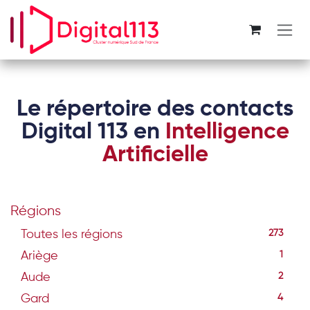
Se rendre au contenu
Le répertoire des contacts
Digital 113 en
Intelligence
Artificielle
Régions
Toutes les régions
273
Ariège
1
Aude
2
Gard
4