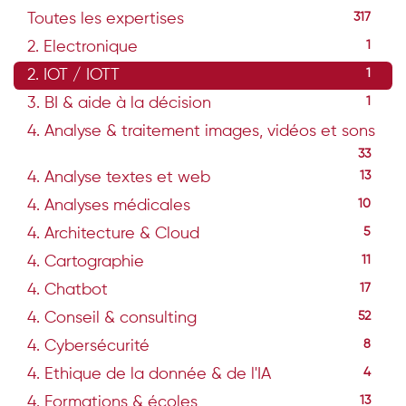
Toutes les expertises
317
2. Electronique
1
2. IOT / IOTT
1
3. BI & aide à la décision
1
4. Analyse & traitement images, vidéos et sons
33
4. Analyse textes et web
13
4. Analyses médicales
10
4. Architecture & Cloud
5
4. Cartographie
11
4. Chatbot
17
4. Conseil & consulting
52
4. Cybersécurité
8
4. Ethique de la donnée & de l'IA
4
4. Formations & écoles
13