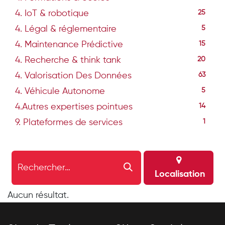
4. IoT & robotique
25
4. Légal & réglementaire
5
4. Maintenance Prédictive
15
4. Recherche & think tank
20
4. Valorisation Des Données
63
4. Véhicule Autonome
5
4.Autres expertises pointues
14
9. Plateformes de services
1
Localisation
Aucun résultat.