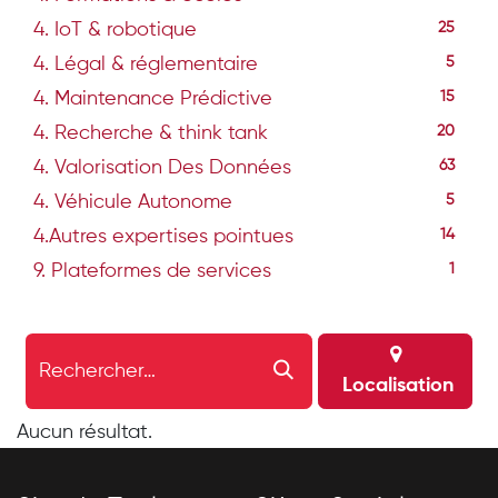
4. IoT & robotique
25
4. Légal & réglementaire
5
4. Maintenance Prédictive
15
4. Recherche & think tank
20
4. Valorisation Des Données
63
4. Véhicule Autonome
5
4.Autres expertises pointues
14
9. Plateformes de services
1
Localisation
Aucun résultat.