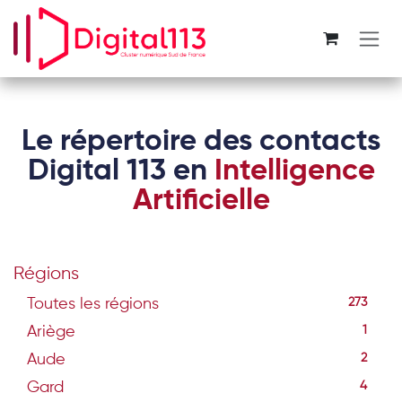
Se rendre au contenu
Le répertoire des contacts
Digital 113 en
Intelligence
Artificielle
Régions
Toutes les régions
273
Ariège
1
Aude
2
Gard
4