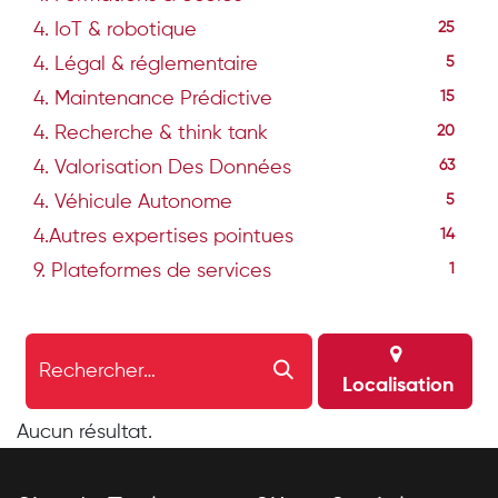
4. IoT & robotique
25
4. Légal & réglementaire
5
4. Maintenance Prédictive
15
4. Recherche & think tank
20
4. Valorisation Des Données
63
4. Véhicule Autonome
5
4.Autres expertises pointues
14
9. Plateformes de services
1
Localisation
Aucun résultat.