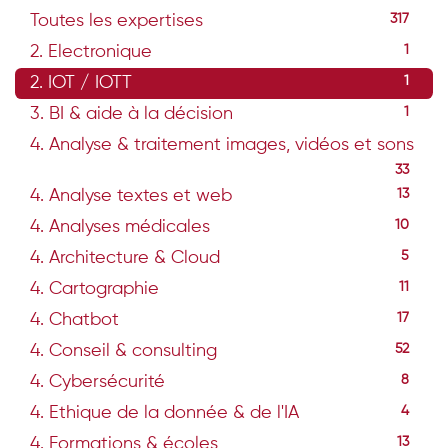
Toutes les expertises
317
2. Electronique
1
2. IOT / IOTT
1
3. BI & aide à la décision
1
4. Analyse & traitement images, vidéos et sons
33
4. Analyse textes et web
13
4. Analyses médicales
10
4. Architecture & Cloud
5
4. Cartographie
11
4. Chatbot
17
4. Conseil & consulting
52
4. Cybersécurité
8
4. Ethique de la donnée & de l'IA
4
4. Formations & écoles
13