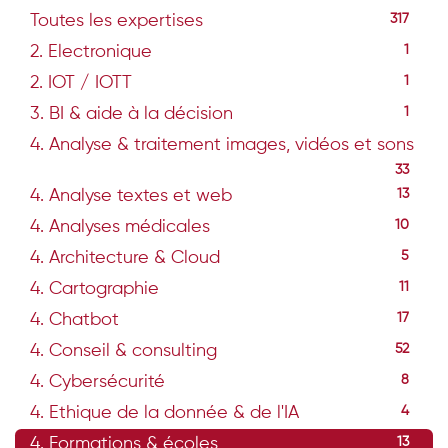
Toutes les expertises
317
2. Electronique
1
2. IOT / IOTT
1
3. BI & aide à la décision
1
4. Analyse & traitement images, vidéos et sons
33
4. Analyse textes et web
13
4. Analyses médicales
10
4. Architecture & Cloud
5
4. Cartographie
11
4. Chatbot
17
4. Conseil & consulting
52
4. Cybersécurité
8
4. Ethique de la donnée & de l'IA
4
4. Formations & écoles
13