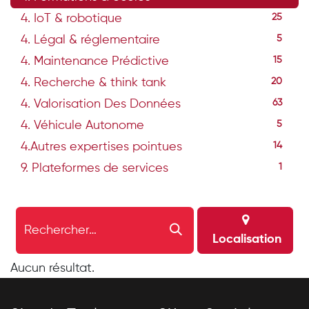
4. IoT & robotique
25
4. Légal & réglementaire
5
4. Maintenance Prédictive
15
4. Recherche & think tank
20
4. Valorisation Des Données
63
4. Véhicule Autonome
5
4.Autres expertises pointues
14
9. Plateformes de services
1
Localisation
Aucun résultat.