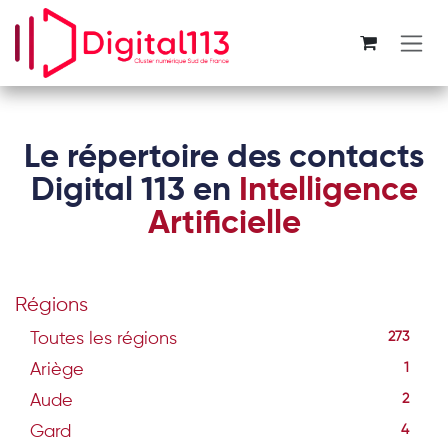
Se rendre au contenu
Le répertoire des contacts
Digital 113 en
Intelligence
Artificielle
Régions
Toutes les régions
273
Ariège
1
Aude
2
Gard
4